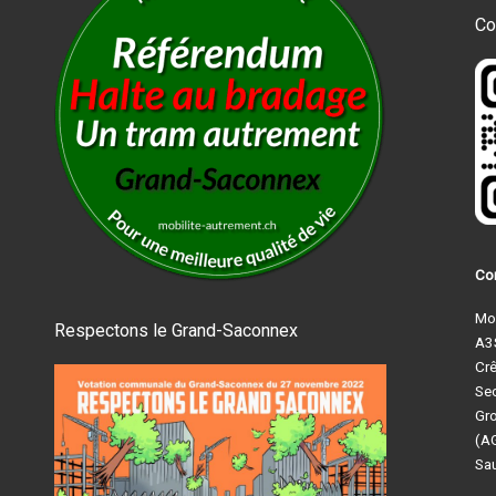
Co
Com
Mob
Respectons le Grand-Saconnex
A3
Cr
Sec
Gro
(A
Sa