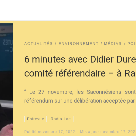
ACTUALITÉS
ENVIRONNEMENT
MÉDIAS
POI
6 minutes avec Didier Dure
comité référendaire – à Ra
” Le 27 novembre, les Saconnésiens son
référendum sur une délibération acceptée par l
Entrevue
Radio-Lac
Publié
novembre 17, 2022
Mis à jour
novembre 17, 202