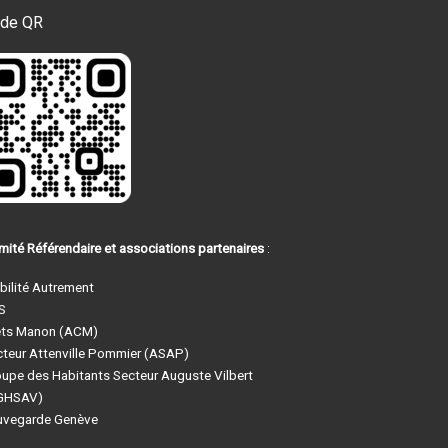
de QR
ité Référendaire et associations partenaires
:
ilité Autrement
S
êts Manon (ACM)
teur Attenville Pommier (ASAP)
upe des Habitants Secteur Auguste Vilbert
GHSAV)
uvegarde Genève