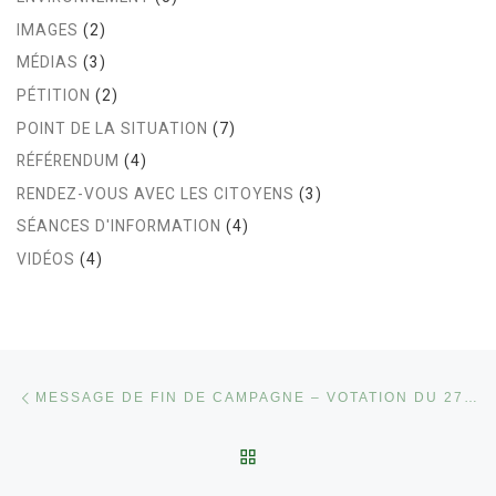
IMAGES
(2)
MÉDIAS
(3)
PÉTITION
(2)
POINT DE LA SITUATION
(7)
RÉFÉRENDUM
(4)
RENDEZ-VOUS AVEC LES CITOYENS
(3)
SÉANCES D'INFORMATION
(4)
VIDÉOS
(4)
Parcourir les articles
Article précédent
MESSAGE DE FIN DE CAMPAGNE – VOTATION DU 27 NOVEMBRE GRAND-SACONNEX
RETOUR À LA LISTE DES
Ar