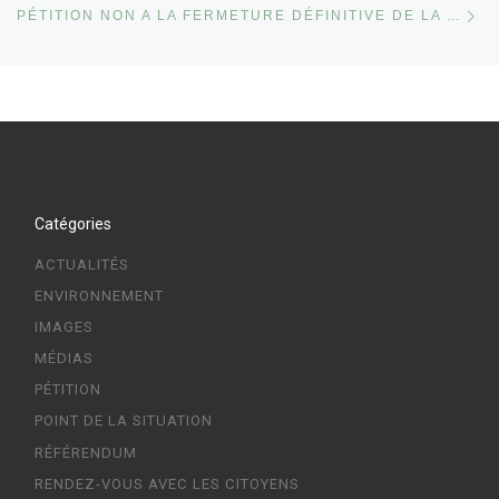
PÉTITION NON A LA FERMETURE DÉFINITIVE DE LA ROUTE DE FERNEY ET AU TRANSIT AUTOMOBILE DANS LES CHEMINS COMMUNAUX ET NON A L’ABATTAGE DES ARBRES DU CHAPEAU-DU-CURE
Catégories
ACTUALITÉS
ENVIRONNEMENT
IMAGES
MÉDIAS
PÉTITION
POINT DE LA SITUATION
RÉFÉRENDUM
RENDEZ-VOUS AVEC LES CITOYENS