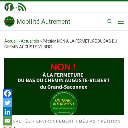
Passer au contenu
Français
▼
Mobilité Autrement
Search
Me
Accueil
»
Actualités
»
Pétition NON A LA FERMETURE DU BAS DU
CHEMIN AUGUSTE-VILBERT
ACTUALITÉS
ENVIRONNEMENT
MÉDIAS
PÉTITION