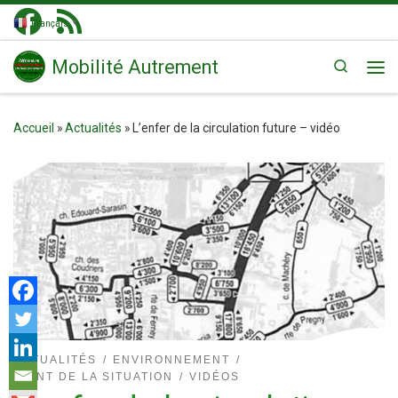
Passer au contenu
Français
▼
Mobilité Autrement
Search
Me
Accueil
»
Actualités
»
L’enfer de la circulation future – vidéo
ACTUALITÉS
ENVIRONNEMENT
POINT DE LA SITUATION
VIDÉOS