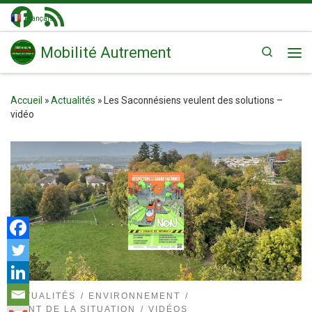
Passer au contenu
Français
▼
Mobilité Autrement
Search
Me
Accueil
»
Actualités
»
Les Saconnésiens veulent des solutions –
vidéo
ACTUALITÉS
ENVIRONNEMENT
POINT DE LA SITUATION
VIDÉOS