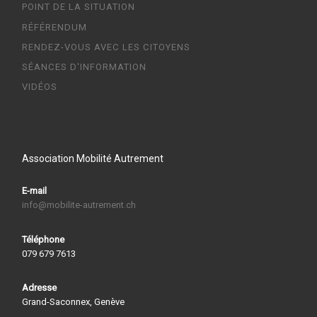
POINT DE LA SITUATION
RÉFÉRENDUM
RENDEZ-VOUS AVEC LES CITOYENS
SÉANCES D'INFORMATION
VIDÉOS
Association Mobilité Autrement
E-mail
info@mobilite-autrement.ch
Téléphone
079 679 7613
Adresse
Grand-Saconnex, Genève